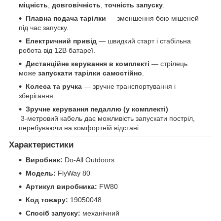
міцність
,
довговічність
,
точність запуску
.
Плавна подача тарілки
— зменшення бою мішеней
під час запуску.
Електричний привід
— швидкий старт і стабільна
робота від 12В батареї.
Дистанційне керування в комплекті
— стрілець
може
запускати тарілки самостійно
.
Колеса та ручка
— зручне транспортування і
зберігання.
Зручне керування педаллю (у комплекті)
3-метровий кабель дає можливість запускати постріл,
перебуваючи на комфортній відстані.
Характеристики
Виробник:
Do-All Outdoors
Модель:
FlyWay 80
Артикул виробника:
FW80
Код товару:
19050048
Спосіб запуску:
механічний