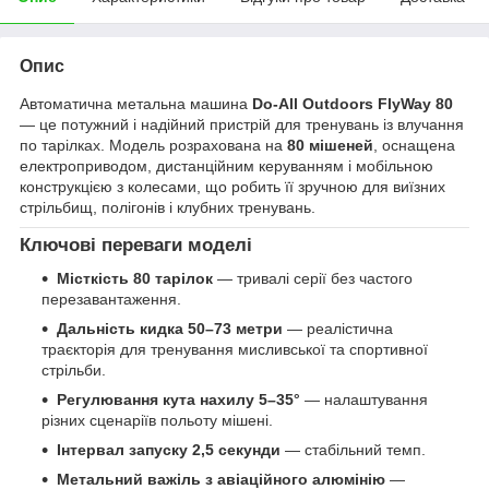
Опис
Автоматична метальна машина
Do-All Outdoors FlyWay 80
— це потужний і надійний пристрій для тренувань із влучання
по тарілках. Модель розрахована на
80 мішеней
, оснащена
електроприводом, дистанційним керуванням і мобільною
конструкцією з колесами, що робить її зручною для виїзних
стрільбищ, полігонів і клубних тренувань.
Ключові переваги моделі
Місткість 80 тарілок
— тривалі серії без частого
перезавантаження.
Дальність кидка 50–73 метри
— реалістична
траєкторія для тренування мисливської та спортивної
стрільби.
Регулювання кута нахилу 5–35°
— налаштування
різних сценаріїв польоту мішені.
Інтервал запуску 2,5 секунди
— стабільний темп.
Метальний важіль з авіаційного алюмінію
—