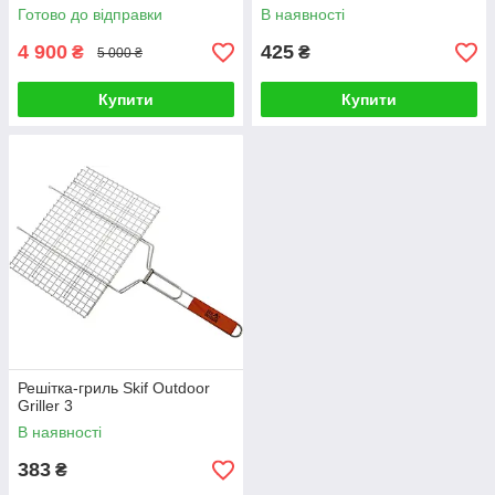
Готово до відправки
В наявності
4 900
425
₴
₴
5 000 ₴
Купити
Купити
Решітка-гриль Skif Outdoor
Griller 3
В наявності
383
₴