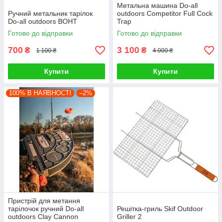
Метальна машина Do-all
Ручний метальник тарілок
outdoors Competitor Full Cock
Do-all outdoors BOHT
Trap
Готово до відправки
Готово до відправки
700
3 100
₴
₴
1 100 ₴
4 000 ₴
Купити
Купити
100% В НАЯВНОСТІ
–2%
Пристрій для метання
тарілочок ручний Do-all
Решітка-гриль Skif Outdoor
outdoors Clay Cannon
Griller 2