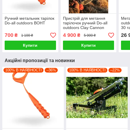
Ручний метальник тарілок
Пристрій для метання
Мета
Do-all outdoors BOHT
тарілочок ручний Do-all
outd
outdoors Clay Cannon
30 т
метр
700
4 900
26 
₴
₴
1 100 ₴
5 000 ₴
Купити
Купити
Акційні пропозиції та новинки
100% В НАЯВНОСТІ
–36%
100% В НАЯВНОСТІ
–22%