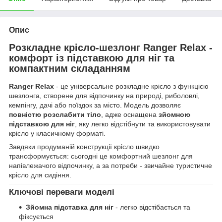
Опис
Розкладне крісло-шезлонг
Ranger Relax
-
комфорт із підставкою для ніг та
компактним складанням
Ranger Relax
- це універсальне розкладне крісло з функцією
шезлонга, створене для відпочинку на природі, риболовлі,
кемпінгу, дачі або поїздок за місто. Модель дозволяє
повністю розслабити тіло
, адже оснащена
зйомною
підставкою для ніг
, яку легко відстібнути та використовувати
крісло у класичному форматі.
Завдяки продуманій конструкції крісло швидко
трансформується: сьогодні це комфортний шезлонг для
напівлежачого відпочинку, а за потреби - звичайне туристичне
крісло для сидіння.
Ключові переваги моделі
Зйомна підставка для ніг
- легко відстібається та
фіксується