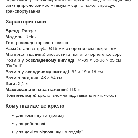
вигляді крісло займає мінімум місця, а чохол спрощує
транспортування.
Характеристики
Бренд:
Ranger
Модель:
Relax
Тип:
розкладне крісло-шезлонг
Рама:
сталева труба Ø16 мм з порошковим покриттям
Матеріал тканини:
зносостійка тканина чорного кольору
Розмір у розкладеному вигляді:
74-89 × 58-98 × 85 см
(В×Г×Ш)
Розмір у складеному вигляді:
92 × 19 × 19 см
Розмір сидіння:
48 × 54 см
Вага:
3,1 кг
Максимальне навантаження:
110 кг
Комплектація:
крісло, зйомна підставка для ніг, чохол
Кому підійде це крісло
для кемпінгу та туризму
для риболовлі
для дачі та відпочинку на подвір’ї