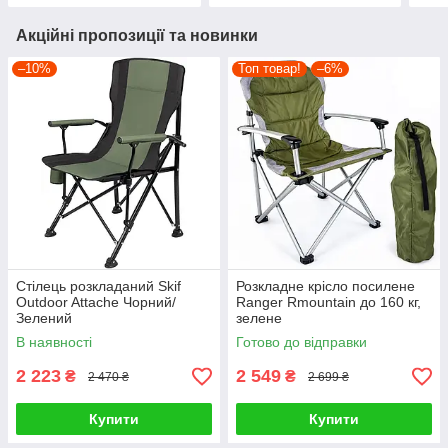
Акційні пропозиції та новинки
–10%
Топ товар!
–6%
Стілець розкладаний Skif
Розкладне крісло посилене
Outdoor Attache Чорний/
Ranger Rmountain до 160 кг,
Зелений
зелене
В наявності
Готово до відправки
2 223
2 549
₴
₴
2 470 ₴
2 699 ₴
Купити
Купити