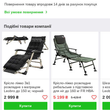
Повернення товару впродовж 14 днів за рахунок покупця
Всі умови повернення
Подібні товари компанії
Крісло ліжко 3в1
Крісло-ліжко розкладне
Шезл
розкладне з матрацом
рибальське з підставкою
з ко
Leobro до 150 кг, чорний
для ніг до 160 кг FR HBA-
Leob
смужка, шезлонг
1009
кг, 
2 999
5 199
2 0
₴
₴
5 428 ₴
переносний для
відпочинку
Купити
Купити