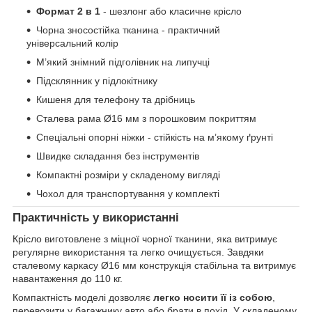
Формат 2 в 1
- шезлонг або класичне крісло
Чорна зносостійка тканина - практичний
універсальний колір
М’який знімний підголівник на липучці
Підсклянник у підлокітнику
Кишеня для телефону та дрібниць
Сталева рама Ø16 мм з порошковим покриттям
Спеціальні опорні ніжки - стійкість на м’якому ґрунті
Швидке складання без інструментів
Компактні розміри у складеному вигляді
Чохол для транспортування у комплекті
Практичність у використанні
Крісло виготовлене з міцної чорної тканини, яка витримує
регулярне використання та легко очищується. Завдяки
сталевому каркасу Ø16 мм конструкція стабільна та витримує
навантаження до 110 кг.
Компактність моделі дозволяє
легко носити її із собою
,
перевозити у багажнику авто або брати в похід. У складеному