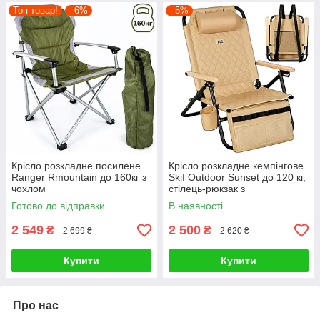
Топ товар!
–6%
–5%
Крісло розкладне посилене
Крісло розкладне кемпінгове
Ranger Rmountain до 160кг з
Skif Outdoor Sunset до 120 кг,
чохлом
стілець-рюкзак з
підлокітниками і
Готово до відправки
В наявності
підстаканником, бежевий
2 549
2 500
₴
₴
2 699 ₴
2 620 ₴
Купити
Купити
Про нас