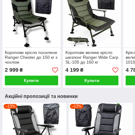
Коропове крісло посилене
Коропове велике крісло
Кріс
Ranger Chester до 150 кг з
шезлонг Ranger Wide Carp
вели
чохлом
SL-105 до 160 кг
1015
2 999
4 199
4 7
₴
₴
Купити
Купити
Акційні пропозиції та новинки
–13%
–13%