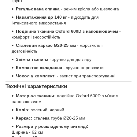
ґрунт
Регульована спинка
- режим крісла або шезлонга
Навантаження до 140 кг
- підходить для
інтенсивного використання
Подвійна тканина Oxford 600D з наповнювачем
-
комфорт і зносостійкість
Сталевий каркас Ø20-25 мм
- жорсткість і
довговічність
Знімна тканина
- зручно для догляду
Компактне складання
- зручно перевозити
Чохол у комплекті
- захист при транспортуванні
Технічні характеристики
Матеріал тканини:
подвійна Oxford 600D з м’яким
наповнювачем
Колір:
зелений, чорний
Каркас:
сталева труба Ø20-25 мм
Розміри у розкладеному вигляді:
Ширина - 62 см