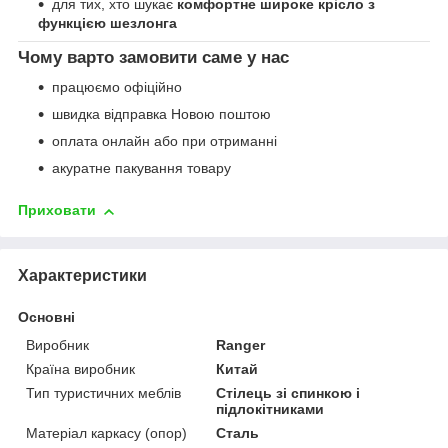
для тих, хто шукає
комфортне широке крісло з
функцією шезлонга
Чому варто замовити саме у нас
працюємо офіційно
швидка відправка Новою поштою
оплата онлайн або при отриманні
акуратне пакування товару
Приховати
Характеристики
Основні
Виробник
Ranger
Країна виробник
Китай
Тип туристичних меблів
Стілець зі спинкою і
підлокітниками
Матеріал каркасу (опор)
Сталь