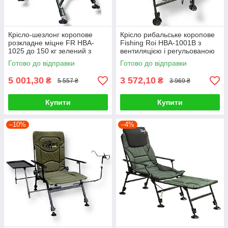
Крісло-шезлонг коропове
Крісло рибальське коропове
розкладне міцне FR HBA-
Fishing Roi HBA-1001B з
1025 до 150 кг зелений з
вентиляцією і регульованою
сірим
спинкою
Готово до відправки
Готово до відправки
5 001,30
3 572,10
₴
₴
5 557 ₴
3 969 ₴
Купити
Купити
–10%
–4%