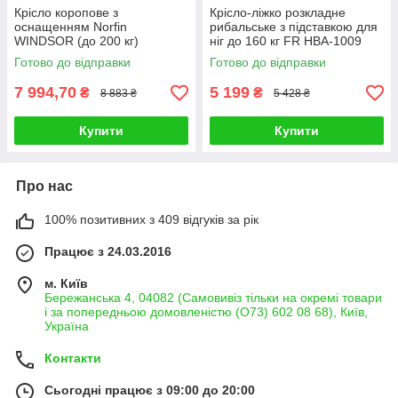
Крісло коропове з
Крісло-ліжко розкладне
оснащенням Norfin
рибальське з підставкою для
WINDSOR (до 200 кг)
ніг до 160 кг FR HBA-1009
Готово до відправки
Готово до відправки
7 994,70
5 199
₴
₴
8 883 ₴
5 428 ₴
Купити
Купити
Про нас
100% позитивних з 409 відгуків за рік
Працює з 24.03.2016
м. Київ
Бережанська 4, 04082 (Самовивіз тільки на окремі товари
і за попередньою домовленістю (О73) 602 08 68), Київ,
Україна
Контакти
Сьогодні працює з 09:00 до 20:00