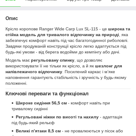
Опис
Крісло коропове Ranger Wide Carp Lux SL-115 - це
широка та
стійка модель для тривалого відпочинку на природі
, яка
забезпечує комфорт навіть під час багатогодинної риболовлі.
Завдяки продуманій конструкції крісло легко адаптується під
будь-які умови - від берега водойми до кемпінгу або дачі.
Модель має
регульовану спинку
, що дозволяє
використовувати її не тільки як крісло, а й як
шезлонг для
напівлежачого відпочинку
. Посилений каркас і м’яке
наповнення гарантують стабільність і зручність у будь-якому
положенні.
Ключові переваги та функціонал
Широке сидіння 56,5 см
- комфорт навіть при
тривалому сидінні
Регульовані ніжки по висоті та нахилу
- адаптація
під будь-який рельєф
Великі п’ятаки 8,5 см
- не провалюються у пісок або