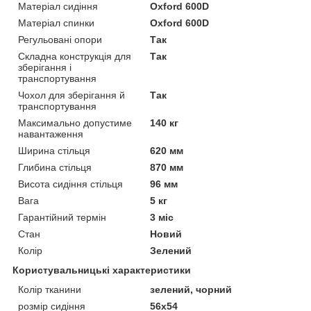
Матеріал сидіння
Oxford 600D
Матеріал спинки
Oxford 600D
Регульовані опори
Так
Складна конструкція для
Так
зберігання і
транспортування
Чохол для зберігання й
Так
транспортування
Максимально допустиме
140 кг
навантаження
Ширина стільця
620 мм
Глибина стільця
870 мм
Висота сидіння стільця
96 мм
Вага
5 кг
Гарантійний термін
3 міс
Стан
Новий
Колір
Зелений
Користувальницькі характеристики
Колір тканини
зелений, чорний
розмір сидіння
56х54