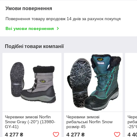
Умови повернення
Повернення товару впродовж 14 днів за рахунок покупця
Всі умови повернення
Подібні товари компанії
Черевики зимові Norfin
Черевики зимові
Чере
Snow Gray (-20°) (13980-
рибальські Norfin Snow
риба
GY-41)
розмір 45
-25°
4 277
4 277
4 4
₴
₴