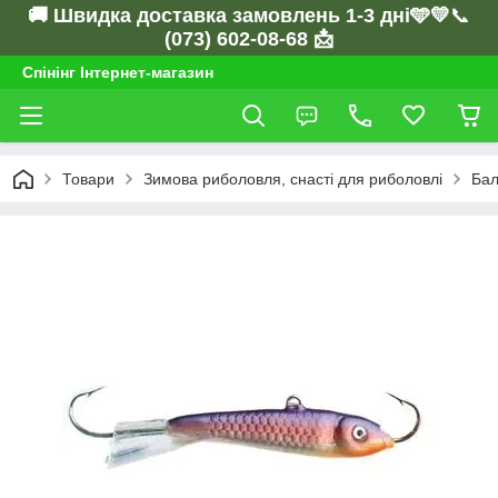
🚚 Швидка доставка замовлень 1-3 дні🩵💛
📞
(073) 602-08-68 📩
Спінінг Інтернет-магазин
Товари
Зимова риболовля, снасті для риболовлі
Бал