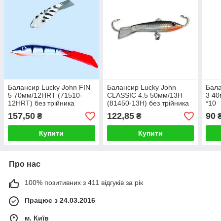
Балансир Lucky John FIN
Балансир Lucky John
Бала
5 70мм/12HRT (71510-
CLASSIC 4.5 50мм/13H
3 40
12HRT) без трійника
(81450-13H) без трійника
*10
157,50
122,85
90
₴
₴
Купити
Купити
Про нас
100% позитивних з 411 відгуків за рік
Працює з 24.03.2016
м. Київ