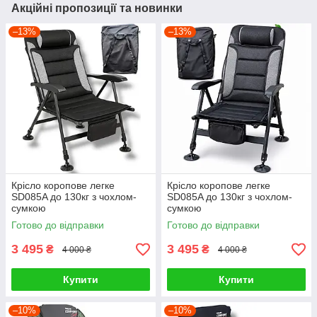
Акційні пропозиції та новинки
–13%
–13%
Крісло коропове легке
Крісло коропове легке
SD085A до 130кг з чохлом-
SD085A до 130кг з чохлом-
сумкою
сумкою
Готово до відправки
Готово до відправки
3 495
3 495
₴
₴
4 000 ₴
4 000 ₴
Купити
Купити
–10%
–10%