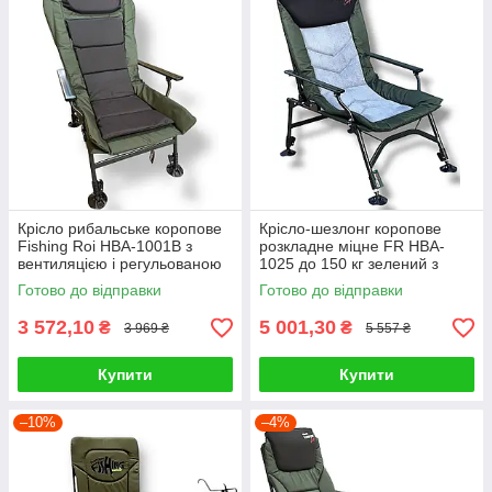
Крісло рибальське коропове
Крісло-шезлонг коропове
Fishing Roi HBA-1001B з
розкладне міцне FR HBA-
вентиляцією і регульованою
1025 до 150 кг зелений з
спинкою
сірим
Готово до відправки
Готово до відправки
3 572,10
5 001,30
₴
₴
3 969 ₴
5 557 ₴
Купити
Купити
–10%
–4%