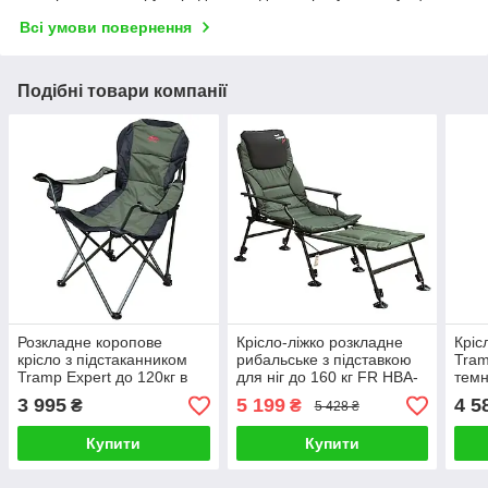
Всі умови повернення
Подібні товари компанії
Розкладне коропове
Крісло-ліжко розкладне
Кріс
крісло з підстаканником
рибальське з підставкою
Tram
Tramp Expert до 120кг в
для ніг до 160 кг FR HBA-
темн
чохлі
1009
3 995
5 199
4 5
₴
₴
5 428 ₴
Купити
Купити