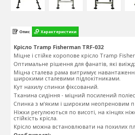
Опис
Характеристики
Крісло Tramp Fisherman TRF-032
Міцне і стійке коропове крісло Tramp Fishe
Оптимальне рішення для фанатів, які виїжд
Міцна сталева рама витримує навантаження 
широкими сталевими підлокітниками.
Кут нахилу спинки фіксований.
Тканина сидіння - міцний посилений поліе
Спинка з м'яким і широким неопреновим п
Ніжки регулюються по висоті, на кінцях ні
стійкість крісла.
Крісло можна встановлювати на похилих пл