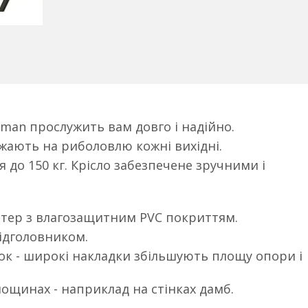
rman прослужить вам довго і надійно.
жають на риболовлю кожні вихідні.
до 150 кг. Крісло забезпечене зручними і
стер з влагозащитним PVC покриттям.
ідголовником.
жок - широкі накладки збільшують площу опори і
ощинах - наприклад на стінках дамб.