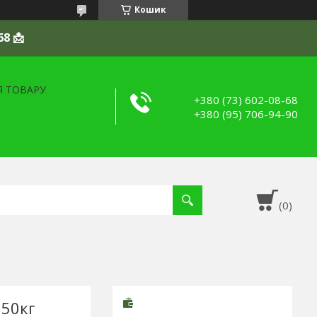
Кошик
68 📩
Я ТОВАРУ
+380 (73) 602-08-68
+380 (95) 706-94-90
150кг