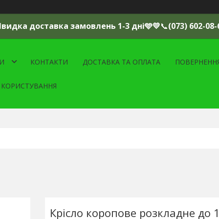
Швидка доставка замовлень 1-3 дні🩵💛
📞
(073) 602-08-
И
КОНТАКТИ
ДОСТАВКА ТА ОПЛАТА
ПОВЕРНЕНН
 КОРИСТУВАННЯ
Крісло коропове розкладне до 