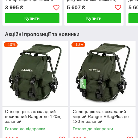
чохлі
зелене
3 995
5 607
5 6
₴
₴
Купити
Купити
Акційні пропозиції та новинки
–10%
–10%
Стілець-рюкзак складний
Стілець-рюкзак складаний
посилений Ranger до 120кг,
міцний Ranger RBagPlus до
зелений
120 кг зелений
Готово до відправки
Готово до відправки