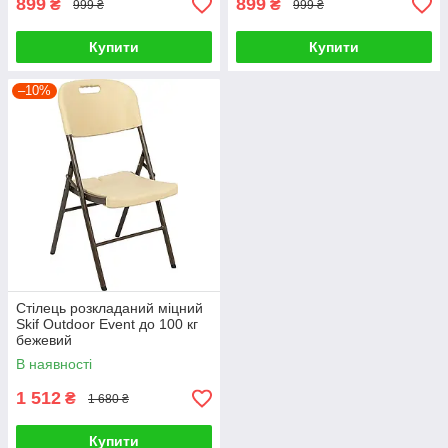
899
899
₴
₴
999 ₴
999 ₴
Купити
Купити
–10%
Стілець розкладаний міцний
Skif Outdoor Event до 100 кг
бежевий
В наявності
1 512
₴
1 680 ₴
Купити