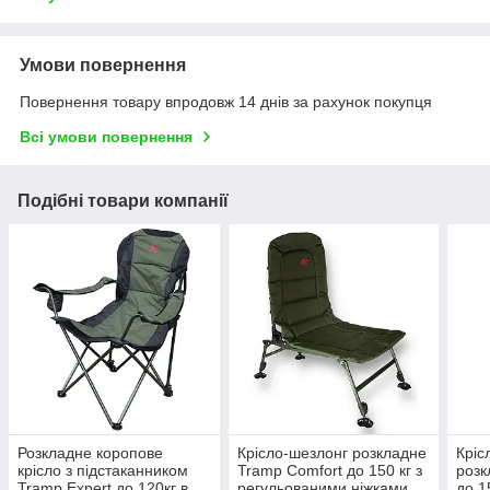
Умови повернення
Повернення товару впродовж 14 днів за рахунок покупця
Всі умови повернення
Подібні товари компанії
Розкладне коропове
Крісло-шезлонг розкладне
Кріс
крісло з підстаканником
Tramp Comfort до 150 кг з
розк
Tramp Expert до 120кг в
регульованими ніжками,
до 1