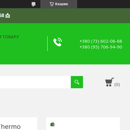
Кошик
68 📩
Я ТОВАРУ
+380 (73) 602-08-68
+380 (95) 706-94-90
Thermo