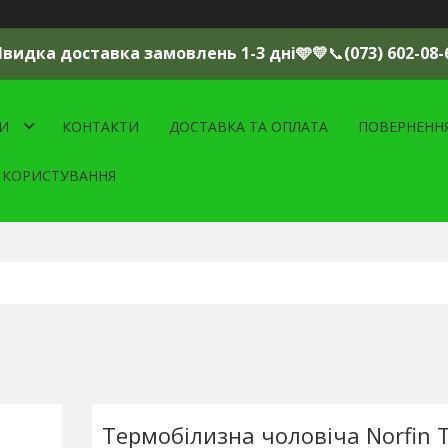
Швидка доставка замовлень 1-3 дні🩵💛
📞
(073) 602-08-
И
КОНТАКТИ
ДОСТАВКА ТА ОПЛАТА
ПОВЕРНЕНН
 КОРИСТУВАННЯ
Термобілизна чоловіча Norfin 