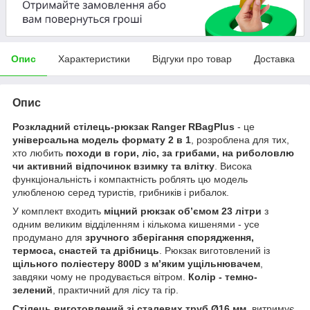
Опис
Характеристики
Відгуки про товар
Доставка
Опис
Розкладний стілець-рюкзак Ranger RBagPlus
- це
універсальна модель формату 2 в 1
, розроблена для тих,
хто любить
походи в гори, ліс, за грибами, на риболовлю
чи активний відпочинок взимку та влітку
. Висока
функціональність і компактність роблять цю модель
улюбленою серед туристів, грибників і рибалок.
У комплект входить
міцний рюкзак об’ємом 23 літри
з
одним великим відділенням і кількома кишенями - усе
продумано для
зручного зберігання спорядження,
термоса, снастей та дрібниць
. Рюкзак виготовлений із
щільного поліестеру 800D з м’яким ущільнювачем
,
завдяки чому не продувається вітром.
Колір - темно-
зелений
, практичний для лісу та гір.
Стілець виготовлений зі сталевих труб Ø16 мм
, витримує