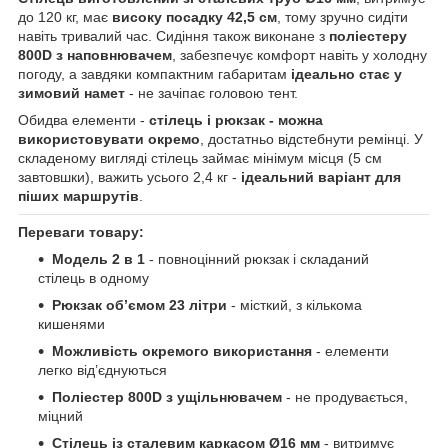
до 120 кг, має
високу посадку 42,5 см
, тому зручно сидіти
навіть тривалий час. Сидіння також виконане з
поліестеру
800D з наповнювачем
, забезпечує комфорт навіть у холодну
погоду, а завдяки компактним габаритам
ідеально стає у
зимовий намет
- не зачіпає головою тент.
Обидва елементи -
стілець і рюкзак - можна
використовувати окремо
, достатньо відстебнути ремінці. У
складеному вигляді стілець займає мінімум місця (5 см
завтовшки), важить усього 2,4 кг -
ідеальний варіант для
піших маршрутів
.
Переваги товару:
Модель 2 в 1
- повноцінний рюкзак і складаний
стілець в одному
Рюкзак об’ємом 23 літри
- місткий, з кількома
кишенями
Можливість окремого використання
- елементи
легко від’єднуються
Поліестер 800D з ущільнювачем
- не продувається,
міцний
Стілець із сталевим каркасом Ø16 мм
- витримує