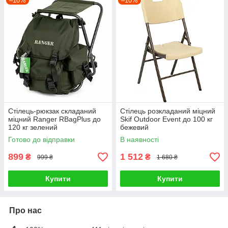
–10%
–10%
Стілець-рюкзак складаний
Стілець розкладаний міцний
міцний Ranger RBagPlus до
Skif Outdoor Event до 100 кг
120 кг зелений
бежевий
Готово до відправки
В наявності
899
1 512
₴
₴
999 ₴
1 680 ₴
Купити
Купити
Про нас