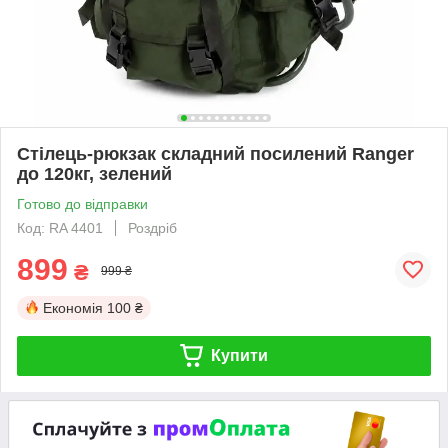
Стілець-рюкзак складний посилений Ranger
до 120кг, зелений
Готово до відправки
Код: RA 4401
Роздріб
899
₴
999 ₴
Економія
100 ₴
Купити