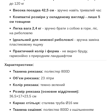
до 120 кг
Висока посадка 42,5 см
- зручно навіть тривалий час
Компактні розміри у складеному вигляді - лише 5
см товщини
Легка вага 2,4 кг
- зручно брати з собою в гори, ліс,
на риболовлю
Ідеальний для зимової риболовлі
- зручна заміна
пластиковому ящику
Практичний колір і форма
- не видно бруду,
гармонійно з природним ландшафтом
Характеристики:
Тканина рюкзака:
поліестер 800D
Об’єм рюкзака:
23 літри
Колір рюкзака:
темно-зелений
Розмір рюкзака (основне відділення):
36,5×17×23,5 см
Каркас стільця:
сталева труба Ø16 мм
Тканина сидіння:
поліестер 800D з ущільненням