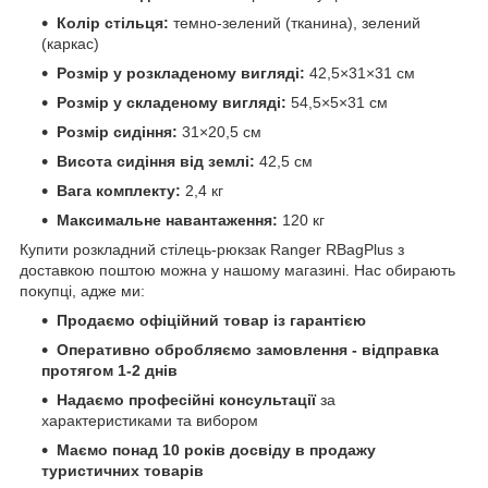
Колір стільця:
темно-зелений (тканина), зелений
(каркас)
Розмір у розкладеному вигляді:
42,5×31×31 см
Розмір у складеному вигляді:
54,5×5×31 см
Розмір сидіння:
31×20,5 см
Висота сидіння від землі:
42,5 см
Вага комплекту:
2,4 кг
Максимальне навантаження:
120 кг
Купити розкладний стілець-рюкзак Ranger RBagPlus з
доставкою поштою можна у нашому магазині. Нас обирають
покупці, адже ми:
Продаємо офіційний товар із гарантією
Оперативно обробляємо замовлення - відправка
протягом 1-2 днів
Надаємо професійні консультації
за
характеристиками та вибором
Маємо понад 10 років досвіду в продажу
туристичних товарів