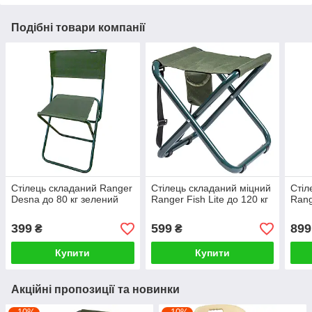
Подібні товари компанії
Стілець складаний Ranger
Стілець складаний міцний
Стіл
Desna до 80 кг зелений
Ranger Fish Lite до 120 кг
Rang
399
599
899
₴
₴
Купити
Купити
Акційні пропозиції та новинки