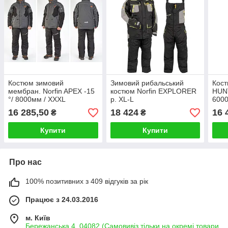
Костюм зимовий
Зимовий рибальський
Кост
мембран. Norfin APEX -15
костюм Norfin EXPLORER
HUNT
°/ 8000мм / XXXL
р. XL-L
6000
16 285,50
18 424
16 
₴
₴
Купити
Купити
Про нас
100% позитивних з 409 відгуків за рік
Працює з 24.03.2016
м. Київ
Бережанська 4, 04082 (Самовивіз тільки на окремі товари