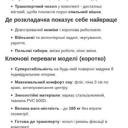
Транспортний чохол
у комплекті - достатньо
місткий, щоби покласти поруч
спальний мішок
.
Де розкладачка показує себе найкраще
Довготривалий
кемпінг
і коропова риболовля.
Військові
та волонтерські задачі, чергування,
укриття.
Польові табори
, виїзні роботи, нічні зміни.
Ключові переваги моделі (коротко)
Суперстабільність
на будь-якій поверхні завдяки 8
індивідуальним опорам.
Максимальний комфорт сну
: фліс, піна 3 см по
краю, антипровисання центру.
Зносостійкі матеріали
: каркас сталь/алюміній,
тканина PVC 600D.
Велика ваго-місткість
- до
160 кг
без втрати
геометрії.
Готова до транспорту
: чохол і ремінь фіксації в
комплекті.