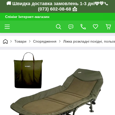
🚚 Швидка доставка замовлень 1-3 дні🩵💛
📞
(073) 602-08-68 📩
Спінінг Інтернет-магазин
Товари
Спорядження
Ліжка розкладні похідні, польо