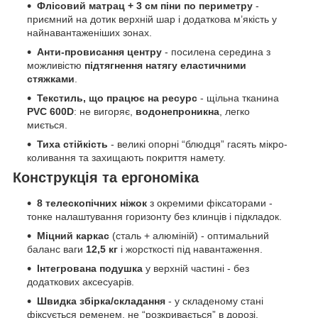
Флісовий матрац + 3 см піни по периметру
-
приємний на дотик верхній шар і додаткова м’якість у
найнавантаженіших зонах.
Анти-провисання центру
- посилена середина з
можливістю
підтягнення натягу еластичними
стяжками
.
Текстиль, що працює на ресурс
- щільна тканина
PVC 600D
: не вигоряє,
водонепроникна
, легко
миється.
Тиха стійкість
- великі опорні “блюдця” гасять мікро-
коливання та захищають покриття намету.
Конструкція та ергономіка
8 телескопічних ніжок
з окремими фіксаторами -
тонке налаштування горизонту без клинців і підкладок.
Міцний каркас
(сталь + алюміній) - оптимальний
баланс ваги
12,5 кг
і жорсткості під навантаження.
Інтегрована подушка
у верхній частині - без
додаткових аксесуарів.
Швидка збірка/складання
- у складеному стані
фіксується ременем, не “розкривається” в дорозі.