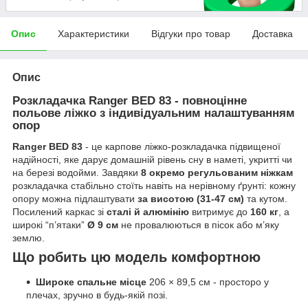
Опис
Характеристики
Відгуки про товар
Доставка
Опис
Розкладачка
Ranger BED 83
- повноцінне
польове ліжко з індивідуальним налаштуванням
опор
Ranger BED 83
- це карпове ліжко-розкладачка підвищеної
надійності, яке дарує домашній рівень сну в наметі, укритті чи
на березі водойми. Завдяки
8 окремо регульованим ніжкам
розкладачка стабільно стоїть навіть на нерівному ґрунті: кожну
опору можна підлаштувати
за висотою (31-47 см)
та кутом.
Посилений каркас зі
сталі й алюмінію
витримує до
160 кг
, а
широкі “п’ятаки”
Ø 9 см
не провалюються в пісок або м’яку
землю.
Що робить цю модель комфортною
Широке спальне місце
206 × 89,5 см - просторо у
плечах, зручно в будь-якій позі.