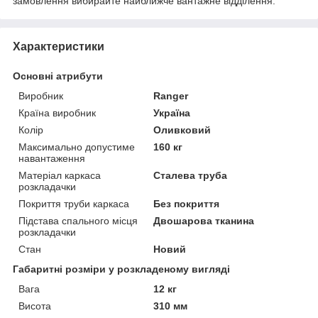
замовлення вибирайте найближче вантажне відділення.
Характеристики
Основні атрибути
Виробник
Ranger
Країна виробник
Україна
Колір
Оливковий
Максимально допустиме
160 кг
навантаження
Матеріал каркаса
Сталева труба
розкладачки
Покриття труби каркаса
Без покриття
Підстава спального місця
Двошарова тканина
розкладачки
Стан
Новий
Габаритні розміри у розкладеному вигляді
Вага
12 кг
Висота
310 мм