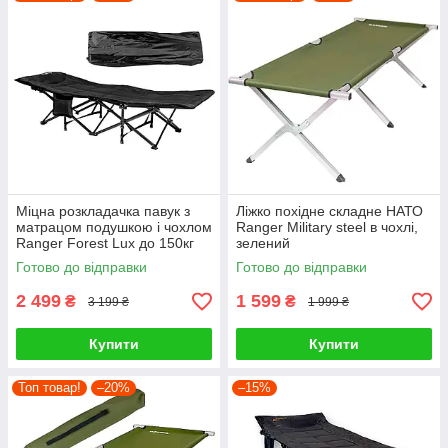
Міцна розкладачка павук з
Ліжко похідне складне НАТО
матрацом подушкою і чохлом
Ranger Military steel в чохлі,
Ranger Forest Lux до 150кг
зелений
Готово до відправки
Готово до відправки
2 499
1 599
₴
₴
3 199 ₴
1 999 ₴
Купити
Купити
Топ товар!
–20%
–15%