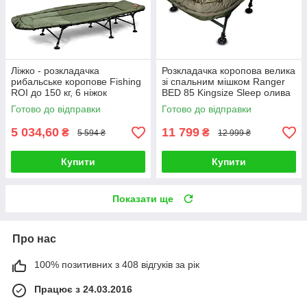
Ліжко - розкладачка
Розкладачка коропова велика
рибальське коропове Fishing
зі спальним мішком Ranger
ROI до 150 кг, 6 ніжок
BED 85 Kingsize Sleep олива
Готово до відправки
Готово до відправки
5 034,60
11 799
₴
₴
5 594 ₴
12 999 ₴
Купити
Купити
Показати ще
Про нас
100% позитивних з 408 відгуків за рік
Працює з 24.03.2016