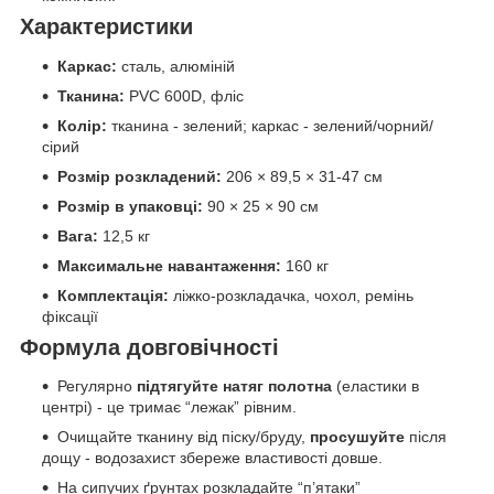
Характеристики
Каркас:
сталь, алюміній
Тканина:
PVC 600D, фліс
Колір:
тканина - зелений; каркас - зелений/чорний/
сірий
Розмір розкладений:
206 × 89,5 × 31-47 см
Розмір в упаковці:
90 × 25 × 90 см
Вага:
12,5 кг
Максимальне навантаження:
160 кг
Комплектація:
ліжко-розкладачка, чохол, ремінь
фіксації
Формула довговічності
Регулярно
підтягуйте натяг полотна
(еластики в
центрі) - це тримає “лежак” рівним.
Очищайте тканину від піску/бруду,
просушуйте
після
дощу - водозахист збереже властивості довше.
На сипучих ґрунтах розкладайте “п’ятаки”