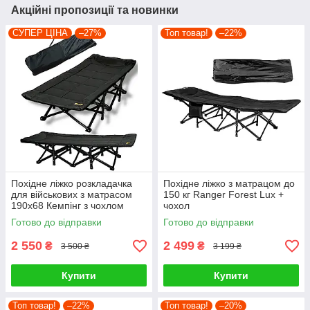
Акційні пропозиції та новинки
СУПЕР ЦІНА
–27%
Топ товар!
–22%
Похідне ліжко розкладачка
Похідне ліжко з матрацом до
для військових з матрасом
150 кг Ranger Forest Lux +
190x68 Кемпінг з чохлом
чохол
Готово до відправки
Готово до відправки
2 550
2 499
₴
₴
3 500 ₴
3 199 ₴
Купити
Купити
Топ товар!
–22%
Топ товар!
–20%