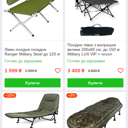
Похідне ліжко з матрацом
Ліжко похідне складне
велике 200x80 см, до 150 кг
Ranger Military Steel до 120 кг
Military LUX VIP + чохол
Готово до відправки
Готово до відправки
1 599
3 400
₴
₴
1 999 ₴
4 000 ₴
Купити
Купити
–10%
–9%