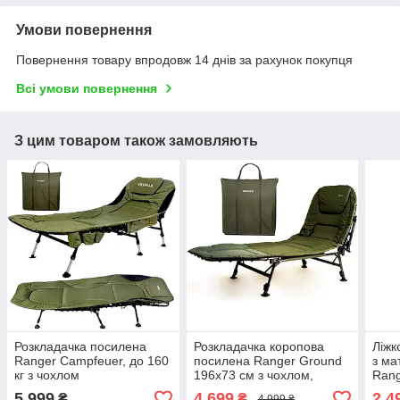
Умови повернення
Повернення товару впродовж 14 днів за рахунок покупця
Всі умови повернення
З цим товаром також замовляють
Розкладачка посилена
Розкладачка коропова
Ліжк
Ranger Campfeuer, до 160
посилена Ranger Ground
з ма
кг з чохлом
196х73 см з чохлом,
Rang
олива
розк
5 999
4 699
2 4
₴
₴
4 999 ₴