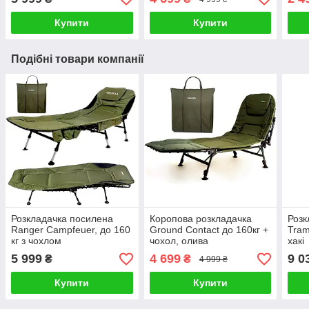
чох
Купити
Купити
Подібні товари компанії
Розкладачка посилена
Коропова розкладачка
Розк
Ranger Campfeuer, до 160
Ground Contact до 160кг +
Tram
кг з чохлом
чохол, олива
хакі
5 999
4 699
9 0
₴
₴
4 999 ₴
Купити
Купити